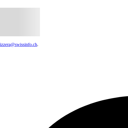
vizzera@swissinfo.ch
.