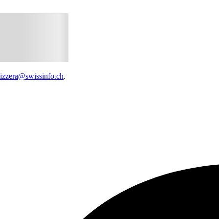
vizzera@swissinfo.ch
.