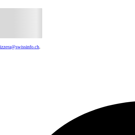
vizzera@swissinfo.ch
.