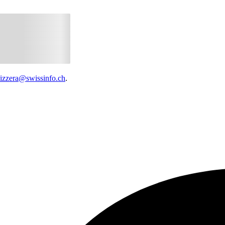
vizzera@swissinfo.ch
.