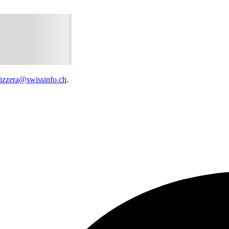
vizzera@swissinfo.ch
.