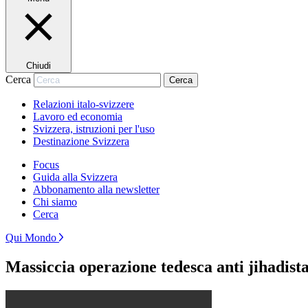
Chiudi
Cerca
Cerca
Relazioni italo-svizzere
Lavoro ed economia
Svizzera, istruzioni per l'uso
Destinazione Svizzera
Focus
Guida alla Svizzera
Abbonamento alla newsletter
Chi siamo
Cerca
Qui Mondo
Massiccia operazione tedesca anti jihadist