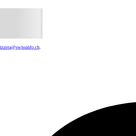
vizzera@swissinfo.ch
.