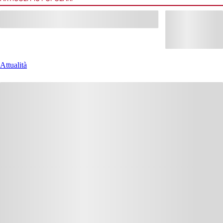
al
Attualità