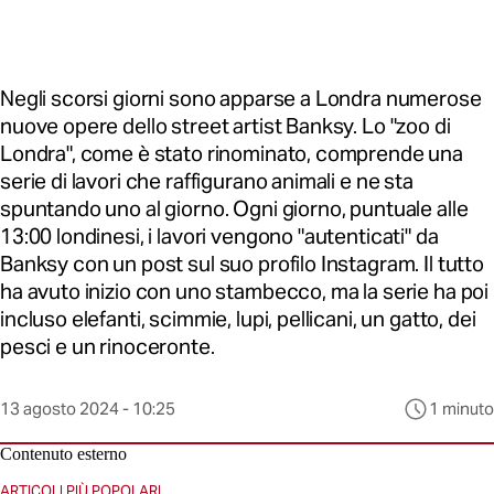
Negli scorsi giorni sono apparse a Londra numerose
nuove opere dello street artist Banksy. Lo "zoo di
Londra", come è stato rinominato, comprende una
serie di lavori che raffigurano animali e ne sta
spuntando uno al giorno. Ogni giorno, puntuale alle
13:00 londinesi, i lavori vengono "autenticati" da
Banksy con un post sul suo profilo Instagram. Il tutto
ha avuto inizio con uno stambecco, ma la serie ha poi
incluso elefanti, scimmie, lupi, pellicani, un gatto, dei
pesci e un rinoceronte.
Questo
13 agosto 2024 - 10:25
1 minuto
contenuto
è
Contenuto esterno
stato
pubblicato
ARTICOLI PIÙ POPOLARI