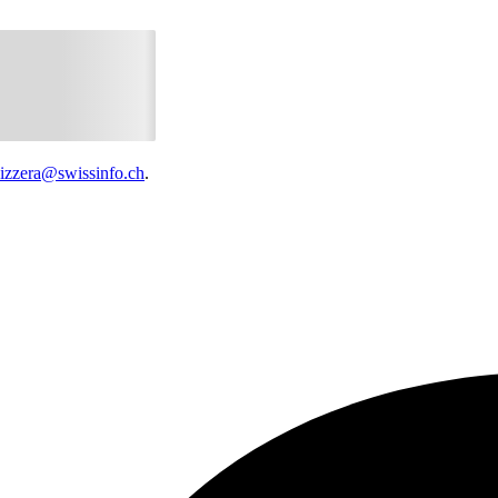
vizzera@swissinfo.ch
.