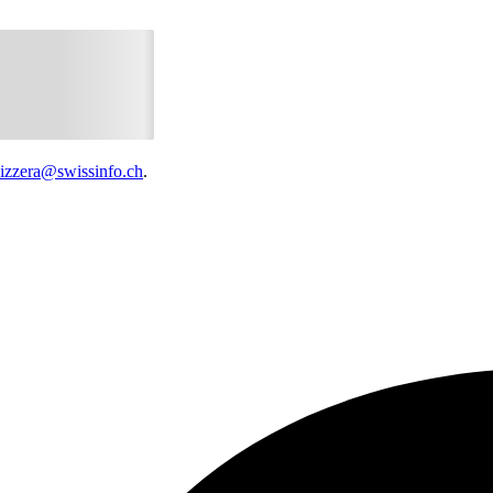
vizzera@swissinfo.ch
.