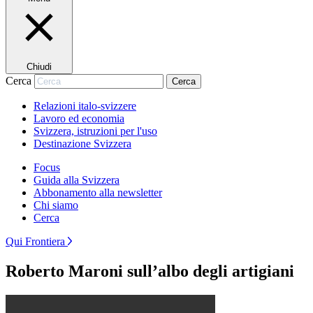
Chiudi
Cerca
Cerca
Relazioni italo-svizzere
Lavoro ed economia
Svizzera, istruzioni per l'uso
Destinazione Svizzera
Focus
Guida alla Svizzera
Abbonamento alla newsletter
Chi siamo
Cerca
Qui Frontiera
Roberto Maroni sull’albo degli artigiani