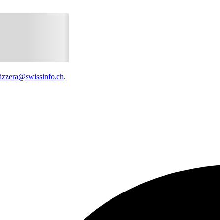
vizzera@swissinfo.ch
.