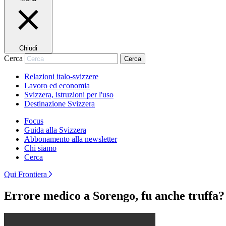
Chiudi
Cerca
Cerca
Relazioni italo-svizzere
Lavoro ed economia
Svizzera, istruzioni per l'uso
Destinazione Svizzera
Focus
Guida alla Svizzera
Abbonamento alla newsletter
Chi siamo
Cerca
Qui Frontiera
Errore medico a Sorengo, fu anche truffa?