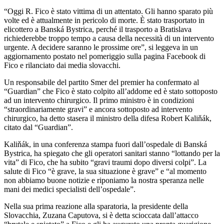
“Oggi R. Fico è stato vittima di un attentato. Gli hanno sparato più
volte ed è attualmente in pericolo di morte. È stato trasportato in
elicottero a Banská Bystrica, perché il trasporto a Bratislava
richiederebbe troppo tempo a causa della necessità di un intervento
urgente. A decidere saranno le prossime ore”, si leggeva in un
aggiornamento postato nel pomeriggio sulla pagina Facebook di
Fico e rilanciato dai media slovacchi.
Un responsabile del partito Smer del premier ha confermato al
“Guardian” che Fico è stato colpito all’addome ed è stato sottoposto
ad un intervento chirurgico. Il primo ministro è in condizioni
“straordinariamente gravi” e ancora sottoposto ad intervento
chirurgico, ha detto stasera il ministro della difesa Robert Kaliňák,
citato dal “Guardian”.
Kaliňák, in una conferenza stampa fuori dall’ospedale di Banská
Bystrica, ha spiegato che gli operatori sanitari stanno “lottando per la
vita” di Fico, che ha subito “gravi traumi dopo diversi colpi”. La
salute di Fico “è grave, la sua situazione è grave” e “al momento
non abbiamo buone notizie e riponiamo la nostra speranza nelle
mani dei medici specialisti dell’ospedale”.
Nella sua prima reazione alla sparatoria, la presidente della
Slovacchia, Zuzana Caputova, si è detta scioccata dall’attacco