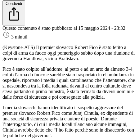
Condividi
Questo contenuto è stato pubblicato al
15 maggio 2024 - 23:32
3 minuti
(Keystone-ATS)
Il premier slovacco Robert Fico è stato ferito a
colpi di arma da fuoco oggi pomeriggio subito dopo una riunione di
governo a Handlova, vicino Bratislava.
Fico è stato colpito all’addome, al petto e ad un arto da almeno 3-4
colpi d’arma da fuoco e sarebbe stato trasportato in eliambulanza in
ospedale, riportano i media i quali sottolineano che l’attentatore, che
si nascondeva tra la folla radunata davanti al centro culturale dove
stava parlando il primo ministro, è stato fermato da diversi uomini e
dalle forze di sicurezza e poi consegnato alla polizia.
I media slovacchi hanno identificato il sospetto aggressore del
premier slovacco Robert Fico come Juraj Cintula, ex dipendente di
una società di sicurezza privata e autore di poesie. Durante
l’interrogatorio, di cui i media locali rilanciano alcune immagini,
Cintula avrebbe detto che “l’ho fatto perché sono in disaccordo con
le politiche del governo”.