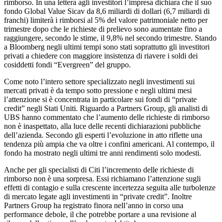
rimborso. In una lettera agli investitori l’impresa dichiara che il suo
fondo Global Value Sicav da 8,6 miliardi di dollari (6,7 miliardi di
franchi) limiterà i rimborsi al 5% del valore patrimoniale netto per
trimestre dopo che le richieste di prelievo sono aumentate fino a
raggiungere, secondo le stime, il 9,8% nel secondo trimestre. Stando
a Bloomberg negli ultimi tempi sono stati soprattutto gli investitori
privati a chiedere con maggiore insistenza di riavere i soldi dei
cosiddetti fondi “Evergreen” del gruppo.
Come noto l’intero settore specializzato negli investimenti sui
mercati privati è da tempo sotto pressione e negli ultimi mesi
l’attenzione si è concentrata in particolare sui fondi di “private
credit” negli Stati Uniti. Riguardo a Partners Group, gli analisti di
UBS hanno commentato che l’aumento delle richieste di rimborso
non è inaspettato, alla luce delle recenti dichiarazioni pubbliche
dell’azienda. Secondo gli esperti l’evoluzione in atto riflette una
tendenza più ampia che va oltre i confini americani. Al contempo, il
fondo ha mostrato negli ultimi tre anni rendimenti solo modesti.
Anche per gli specialisti di Citi l’incremento delle richieste di
rimborso non è una sorpresa. Essi richiamano l’attenzione sugli
effetti di contagio e sulla crescente incertezza seguita alle turbolenze
di mercato legate agli investimenti in “private credit”. Inoltre
Partners Group ha registrato finora nell’anno in corso una
performance debole, il che potrebbe portare a una revisione al