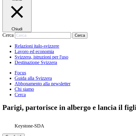
Chiudi
Cerca
Cerca
Relazioni italo-svizzere
Lavoro ed economia
Svizzera, istruzioni per l'uso
Destinazione Svizzera
Focus
Guida alla Svizzera
Abbonamento alla newsletter
Chi siamo
Cerca
Parigi, partorisce in albergo e lancia il figl
Keystone-SDA