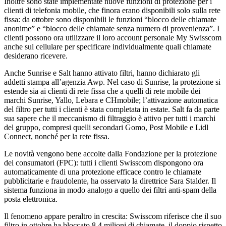
Inoltre sono state implementate nuove funzioni di protezione per i
clienti di telefonia mobile, che finora erano disponibili solo sulla rete
fissa: da ottobre sono disponibili le funzioni “blocco delle chiamate
anonime” e “blocco delle chiamate senza numero di provenienza”. I
clienti possono ora utilizzare il loro account personale My Swisscom
anche sul cellulare per specificare individualmente quali chiamate
desiderano ricevere.
Anche Sunrise e Salt hanno attivato filtri, hanno dichiarato gli
addetti stampa all’agenzia Awp. Nel caso di Sunrise, la protezione si
estende sia ai clienti di rete fissa che a quelli di rete mobile dei
marchi Sunrise, Yallo, Lebara e CHmobile; l’attivazione automatica
del filtro per tutti i clienti è stata completata in estate. Salt fa da parte
sua sapere che il meccanismo di filtraggio è attivo per tutti i marchi
del gruppo, compresi quelli secondari Gomo, Post Mobile e Lidl
Connect, nonché per la rete fissa.
Le novità vengono bene accolte dalla Fondazione per la protezione
dei consumatori (FPC): tutti i clienti Swisscom dispongono ora
automaticamente di una protezione efficace contro le chiamate
pubblicitarie e fraudolente, ha osservato la direttrice Sara Stalder. Il
sistema funziona in modo analogo a quello dei filtri anti-spam della
posta elettronica.
Il fenomeno appare peraltro in crescita: Swisscom riferisce che il suo
filtro in ottobre ha bloccato 8,4 milioni di chiamate, il doppio rispetto