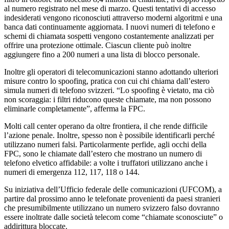
al numero registrato nel mese di marzo. Questi tentativi di accesso
indesiderati vengono riconosciuti attraverso moderni algoritmi e una
banca dati continuamente aggiornata. I nuovi numeri di telefono e
schemi di chiamata sospetti vengono costantemente analizzati per
offrire una protezione ottimale. Ciascun cliente può inoltre
aggiungere fino a 200 numeri a una lista di blocco personale.
Inoltre gli operatori di telecomunicazioni stanno adottando ulteriori
misure contro lo spoofing, pratica con cui chi chiama dall’estero
simula numeri di telefono svizzeri. “Lo spoofing è vietato, ma ciò
non scoraggia: i filtri riducono queste chiamate, ma non possono
eliminarle completamente”, afferma la FPC.
Molti call center operano da oltre frontiera, il che rende difficile
l’azione penale. Inoltre, spesso non è possibile identificarli perché
utilizzano numeri falsi. Particolarmente perfide, agli occhi della
FPC, sono le chiamate dall’estero che mostrano un numero di
telefono elvetico affidabile: a volte i truffatori utilizzano anche i
numeri di emergenza 112, 117, 118 o 144.
Su iniziativa dell’Ufficio federale delle comunicazioni (UFCOM), a
partire dal prossimo anno le telefonate provenienti da paesi stranieri
che presumibilmente utilizzano un numero svizzero falso dovranno
essere inoltrate dalle società telecom come “chiamate sconosciute” o
addirittura bloccate.