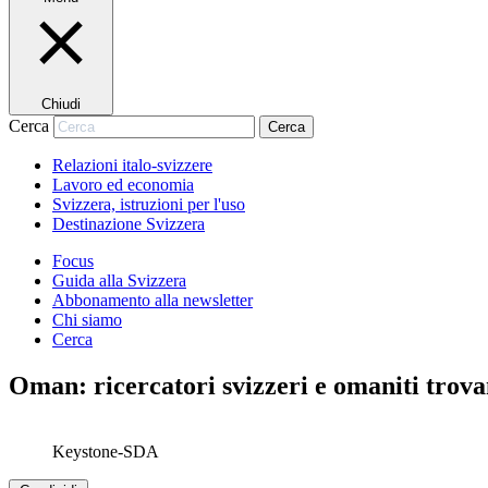
Chiudi
Cerca
Cerca
Relazioni italo-svizzere
Lavoro ed economia
Svizzera, istruzioni per l'uso
Destinazione Svizzera
Focus
Guida alla Svizzera
Abbonamento alla newsletter
Chi siamo
Cerca
Oman: ricercatori svizzeri e omaniti trov
Keystone-SDA