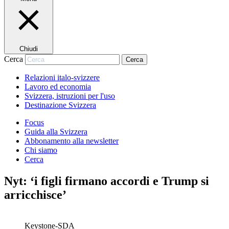
Chiudi
Cerca
Cerca
Relazioni italo-svizzere
Lavoro ed economia
Svizzera, istruzioni per l'uso
Destinazione Svizzera
Focus
Guida alla Svizzera
Abbonamento alla newsletter
Chi siamo
Cerca
Nyt: ‘i figli firmano accordi e Trump si
arricchisce’
Keystone-SDA