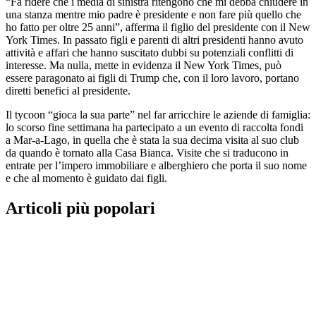
“Fa ridere che i media di sinistra ritengono che mi debba chiudere in
una stanza mentre mio padre è presidente e non fare più quello che
ho fatto per oltre 25 anni”, afferma il figlio del presidente con il New
York Times. In passato figli e parenti di altri presidenti hanno avuto
attività e affari che hanno suscitato dubbi su potenziali conflitti di
interesse. Ma nulla, mette in evidenza il New York Times, può
essere paragonato ai figli di Trump che, con il loro lavoro, portano
diretti benefici al presidente.
Il tycoon “gioca la sua parte” nel far arricchire le aziende di famiglia:
lo scorso fine settimana ha partecipato a un evento di raccolta fondi
a Mar-a-Lago, in quella che è stata la sua decima visita al suo club
da quando è tornato alla Casa Bianca. Visite che si traducono in
entrate per l’impero immobiliare e alberghiero che porta il suo nome
e che al momento è guidato dai figli.
Articoli più popolari