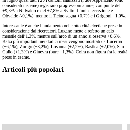
In luglio quasi tutti i 25 i cantoni analizzati (i due Appenzello sono
considerati insieme) registrano progressioni annue, con punte del
+9,3% a Nidvaldo e del +7,8% a Svitto. L’unica eccezione è
Obvaldo (-0,1%), mentre il Ticino segna +0,7% e i Grigioni +1,0%.
Interessante è anche l’andamento nelle otto città elvetiche prese in
considerazione dai ricercatori. Lugano mette a referto un calo
mensile dell’1,3%, mentre sull’arco di un anno si osserva +0,6%.
Balzi più importanti nei dodici mesi vengono mostrati da Lucerna
(+6,1%), Zurigo (+3,2%), Losanna (+2,2%), Basilea (+2,0%), San
Gallo (+1,3%) e Ginevra (pure +1,3%). Coira non figura fra le realtà
prese in esame.
Articoli più popolari