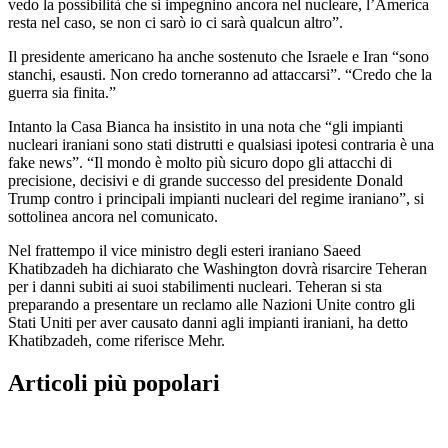
vedo la possibilità che si impegnino ancora nel nucleare, l’America
resta nel caso, se non ci sarò io ci sarà qualcun altro”.
Il presidente americano ha anche sostenuto che Israele e Iran “sono
stanchi, esausti. Non credo torneranno ad attaccarsi”. “Credo che la
guerra sia finita.”
Intanto la Casa Bianca ha insistito in una nota che “gli impianti
nucleari iraniani sono stati distrutti e qualsiasi ipotesi contraria è una
fake news”. “Il mondo è molto più sicuro dopo gli attacchi di
precisione, decisivi e di grande successo del presidente Donald
Trump contro i principali impianti nucleari del regime iraniano”, si
sottolinea ancora nel comunicato.
Nel frattempo il vice ministro degli esteri iraniano Saeed
Khatibzadeh ha dichiarato che Washington dovrà risarcire Teheran
per i danni subiti ai suoi stabilimenti nucleari. Teheran si sta
preparando a presentare un reclamo alle Nazioni Unite contro gli
Stati Uniti per aver causato danni agli impianti iraniani, ha detto
Khatibzadeh, come riferisce Mehr.
Articoli più popolari