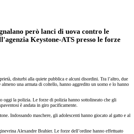
egnalano però lanci di uova contro le
all'agenzia Keystone-ATS presso le forze
ietà, disturbi alla quiete pubblica e alcuni disordini. Tra l’altro, due
te e almeno una armata di coltello, hanno aggredito un uomo e lo hanno
to oggi la polizia. Le forze di polizia hanno sottolineato che gli
 spaventosi è andata in giro pacificamente.
tone. Indossando maschere, gli adolescenti hanno giocato al gatto e al
ginevrina Alexandre Brahier. Le forze dell’ordine hanno effettuato