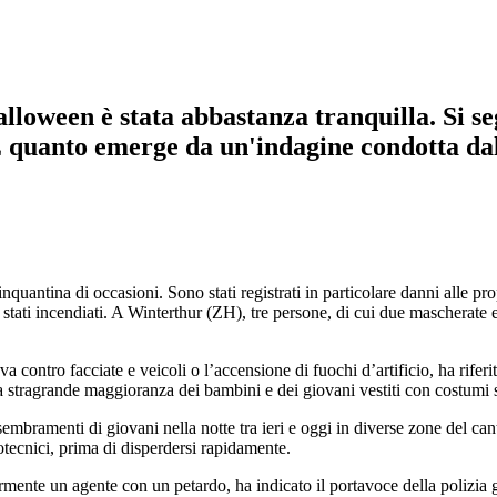
Halloween è stata abbastanza tranquilla. Si s
. È quanto emerge da un'indagine condotta d
quantina di occasioni. Sono stati registrati in particolare danni alle propr
no stati incendiati. A Winterthur (ZH), tre persone, di cui due maschera
a contro facciate e veicoli o l’accensione di fuochi d’artificio, ha riferi
e la stragrande maggioranza dei bambini e dei giovani vestiti con costumi
mbramenti di giovani nella notte tra ieri e oggi in diverse zone del can
rotecnici, prima di disperdersi rapidamente.
mente un agente con un petardo, ha indicato il portavoce della polizia 