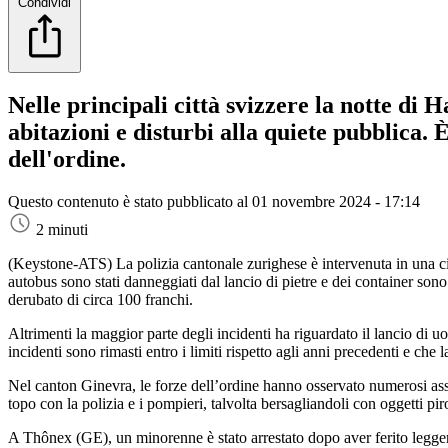
Condividi
Nelle principali città svizzere la notte di 
abitazioni e disturbi alla quiete pubblica
dell'ordine.
Questo contenuto è stato pubblicato al
01 novembre 2024 - 17:14
2 minuti
(Keystone-ATS)
La polizia cantonale zurighese è intervenuta in una cin
autobus sono stati danneggiati dal lancio di pietre e dei container so
derubato di circa 100 franchi.
Altrimenti la maggior parte degli incidenti ha riguardato il lancio di uov
incidenti sono rimasti entro i limiti rispetto agli anni precedenti e ch
Nel canton Ginevra, le forze dell’ordine hanno osservato numerosi asse
topo con la polizia e i pompieri, talvolta bersagliandoli con oggetti pi
A Thônex (GE), un minorenne è stato arrestato dopo aver ferito legger