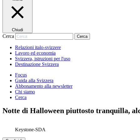
Chiudi
Cerca
Cerca
Relazioni italo-svizzere
Lavoro ed economia
Svizzera, istruzioni per l'uso
Destinazione Svizzera
Focus
Guida alla Svizzera
Abbonamento alla newsletter
Chi siamo
Cerca
Notte di Halloween piuttosto tranquilla, al
Keystone-SDA