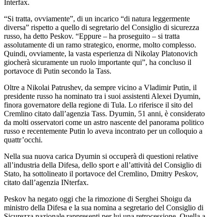
Interfax.
“Si tratta, ovviamente”, di un incarico “di natura leggermente
diversa” rispetto a quello di segretario del Consiglio di sicurezza
russo, ha detto Peskov. “Eppure – ha proseguito – si tratta
assolutamente di un ramo strategico, enorme, molto complesso.
Quindi, ovviamente, la vasta esperienza di Nikolay Platonovich
giocherà sicuramente un ruolo importante qui”, ha concluso il
portavoce di Putin secondo la Tass.
Oltre a Nikolai Patrushev, da sempre vicino a Vladimir Putin, il
presidente russo ha nominato tra i suoi assistenti Alexei Dyumin,
finora governatore della regione di Tula. Lo riferisce il sito del
Cremlino citato dall’agenzia Tass. Dyumin, 51 anni, è considerato
da molti osservatori come un astro nascente del panorama politico
russo e recentemente Putin lo aveva incontrato per un colloquio a
quattr’occhi.
Nella sua nuova carica Dyumin si occuperà di questioni relative
all’industria della Difesa, dello sport e all’attività del Consiglio di
Stato, ha sottolineato il portavoce del Cremlino, Dmitry Peskov,
citato dall’agenzia INterfax.
Peskov ha negato oggi che la rimozione di Serghei Shoigu da
ministro della Difesa e la sua nomina a segretario del Consiglio di
Sicurezza nazionale rappresenti per lui una retrocessione. Quella a