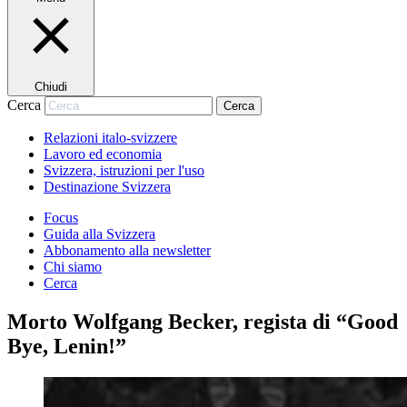
Chiudi
Cerca
Cerca
Relazioni italo-svizzere
Lavoro ed economia
Svizzera, istruzioni per l'uso
Destinazione Svizzera
Focus
Guida alla Svizzera
Abbonamento alla newsletter
Chi siamo
Cerca
Morto Wolfgang Becker, regista di “Good
Bye, Lenin!”