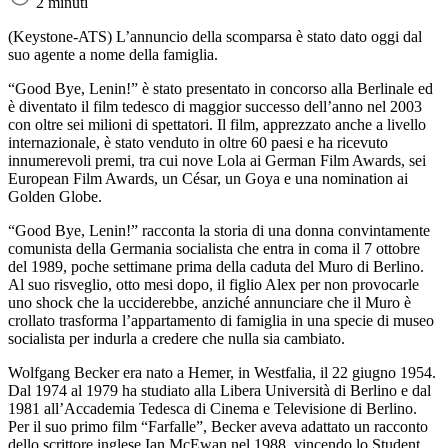
2 minuti
(Keystone-ATS)
L’annuncio della scomparsa è stato dato oggi dal
suo agente a nome della famiglia.
“Good Bye, Lenin!” è stato presentato in concorso alla Berlinale ed
è diventato il film tedesco di maggior successo dell’anno nel 2003
con oltre sei milioni di spettatori. Il film, apprezzato anche a livello
internazionale, è stato venduto in oltre 60 paesi e ha ricevuto
innumerevoli premi, tra cui nove Lola ai German Film Awards, sei
European Film Awards, un César, un Goya e una nomination ai
Golden Globe.
“Good Bye, Lenin!” racconta la storia di una donna convintamente
comunista della Germania socialista che entra in coma il 7 ottobre
del 1989, poche settimane prima della caduta del Muro di Berlino.
Al suo risveglio, otto mesi dopo, il figlio Alex per non provocarle
uno shock che la ucciderebbe, anziché annunciare che il Muro è
crollato trasforma l’appartamento di famiglia in una specie di museo
socialista per indurla a credere che nulla sia cambiato.
Wolfgang Becker era nato a Hemer, in Westfalia, il 22 giugno 1954.
Dal 1974 al 1979 ha studiato alla Libera Università di Berlino e dal
1981 all’Accademia Tedesca di Cinema e Televisione di Berlino.
Per il suo primo film “Farfalle”, Becker aveva adattato un racconto
dello scrittore inglese Ian McEwan nel 1988, vincendo lo Student