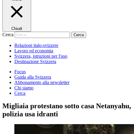
Chiudi
Cerca
Cerca
Relazioni italo-svizzere
Lavoro ed economia
Svizzera, istruzioni per l'uso
Destinazione Svizzera
Focus
Guida alla Svizzera
Abbonamento alla newsletter
Chi siamo
Cerca
Migliaia protestano sotto casa Netanyahu,
polizia usa idranti