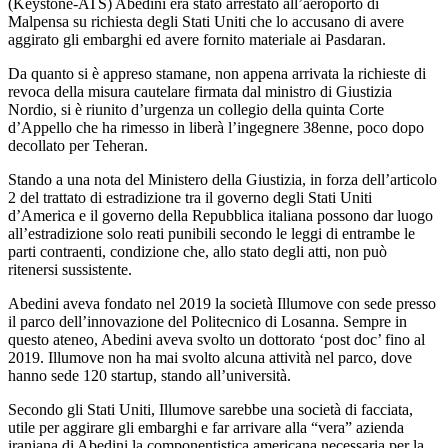
(Keystone-ATS)
Abedini era stato arrestato all’aeroporto di
Malpensa su richiesta degli Stati Uniti che lo accusano di avere
aggirato gli embarghi ed avere fornito materiale ai Pasdaran.
Da quanto si è appreso stamane, non appena arrivata la richieste di
revoca della misura cautelare firmata dal ministro di Giustizia
Nordio, si è riunito d’urgenza un collegio della quinta Corte
d’Appello che ha rimesso in liberà l’ingegnere 38enne, poco dopo
decollato per Teheran.
Stando a una nota del Ministero della Giustizia, in forza dell’articolo
2 del trattato di estradizione tra il governo degli Stati Uniti
d’America e il governo della Repubblica italiana possono dar luogo
all’estradizione solo reati punibili secondo le leggi di entrambe le
parti contraenti, condizione che, allo stato degli atti, non può
ritenersi sussistente.
Abedini aveva fondato nel 2019 la società Illumove con sede presso
il parco dell’innovazione del Politecnico di Losanna. Sempre in
questo ateneo, Abedini aveva svolto un dottorato ‘post doc’ fino al
2019. Illumove non ha mai svolto alcuna attività nel parco, dove
hanno sede 120 startup, stando all’università.
Secondo gli Stati Uniti, Illumove sarebbe una società di facciata,
utile per aggirare gli embarghi e far arrivare alla “vera” azienda
iraniana di Abedini la componentistica americana necessaria per la