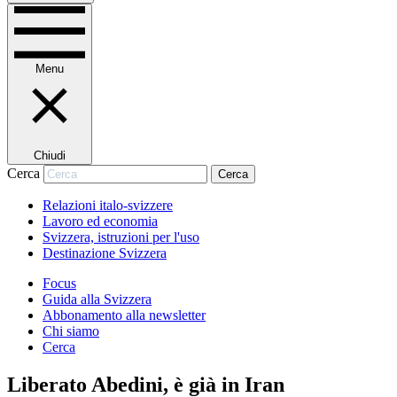
Menu
Chiudi
Cerca
Cerca
Relazioni italo-svizzere
Lavoro ed economia
Svizzera, istruzioni per l'uso
Destinazione Svizzera
Focus
Guida alla Svizzera
Abbonamento alla newsletter
Chi siamo
Cerca
Liberato Abedini, è già in Iran