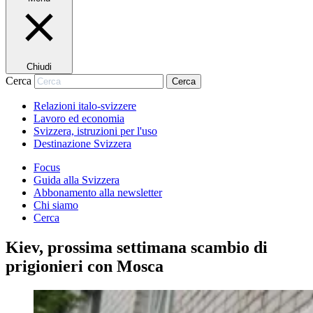
Chiudi
Cerca
Cerca
Relazioni italo-svizzere
Lavoro ed economia
Svizzera, istruzioni per l'uso
Destinazione Svizzera
Focus
Guida alla Svizzera
Abbonamento alla newsletter
Chi siamo
Cerca
Kiev, prossima settimana scambio di
prigionieri con Mosca