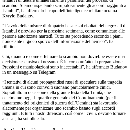
tentativi di dettare unilateralmente i parametri del processo di
scambio. Stiamo rispettando scrupolosamente gli accordi raggiunti a
Istanbul”, ha affermato il capo dell’intelligence militare ucraina
Kyrylo Budanov.
“L’avvio delle misure di rimpatrio basate sui risultati dei negoziati di
Istanbul è previsto per la prossima settimana, come comunicato alle
persone autorizzate martedì. Tutto sta procedendo secondo i piani,
nonostante il gioco sporco dell’informazione del nemico”, ha
riferito.
Chi, quando e come effettuare lo scambio non dovrebbe essere una
decisione esclusiva di nessuno. È in corso un’attenta preparazione.
Pressioni e manipolazioni sono inaccettabili”, ha affermato Budanov
in un messaggio su Telegram.
“I tentativi di alcuni propagandisti russi di speculare sulla tragedia
umana in cui sono coinvolti suonano particolarmente cinici.
Soprattutto in occasione della grande festa della Trinità, che
celebriamo oggi. Il quartier generale del Coordinamento (per il
trattamento dei prigionieri di guerra dell’Ucraina) sta lavorando
alacremente per organizzare uno scambio basato sugli accordi
raggiunti. E tutti i nostri difensori, così come i civili, devono tornare
a casa”, ha sottolineato.