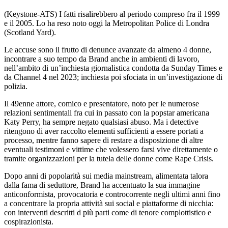
(Keystone-ATS)
I fatti risalirebbero al periodo compreso fra il 1999
e il 2005. Lo ha reso noto oggi la Metropolitan Police di Londra
(Scotland Yard).
Le accuse sono il frutto di denunce avanzate da almeno 4 donne,
incontrare a suo tempo da Brand anche in ambienti di lavoro,
nell’ambito di un’inchiesta giornalistica condotta da Sunday Times e
da Channel 4 nel 2023; inchiesta poi sfociata in un’investigazione di
polizia.
Il 49enne attore, comico e presentatore, noto per le numerose
relazioni sentimentali fra cui in passato con la popstar americana
Katy Perry, ha sempre negato qualsiasi abuso. Ma i detective
ritengono di aver raccolto elementi sufficienti a essere portati a
processo, mentre fanno sapere di restare a disposizione di altre
eventuali testimoni e vittime che volessero farsi vive direttamente o
tramite organizzazioni per la tutela delle donne come Rape Crisis.
Dopo anni di popolarità sui media mainstream, alimentata talora
dalla fama di seduttore, Brand ha accentuato la sua immagine
anticonformista, provocatoria e controcorrente negli ultimi anni fino
a concentrare la propria attività sui social e piattaforme di nicchia:
con interventi descritti d più parti come di tenore complottistico e
cospirazionista.