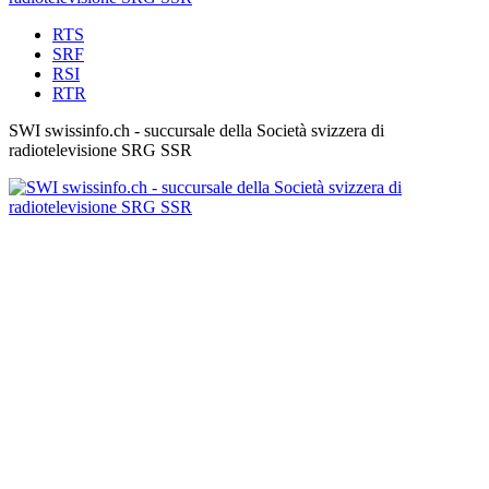
RTS
SRF
RSI
RTR
SWI swissinfo.ch - succursale della Società svizzera di
radiotelevisione SRG SSR