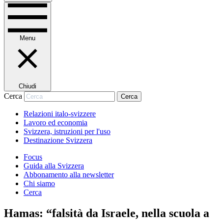
Menu
Chiudi
Cerca
Cerca
Relazioni italo-svizzere
Lavoro ed economia
Svizzera, istruzioni per l'uso
Destinazione Svizzera
Focus
Guida alla Svizzera
Abbonamento alla newsletter
Chi siamo
Cerca
Hamas: “falsità da Israele, nella scuola a