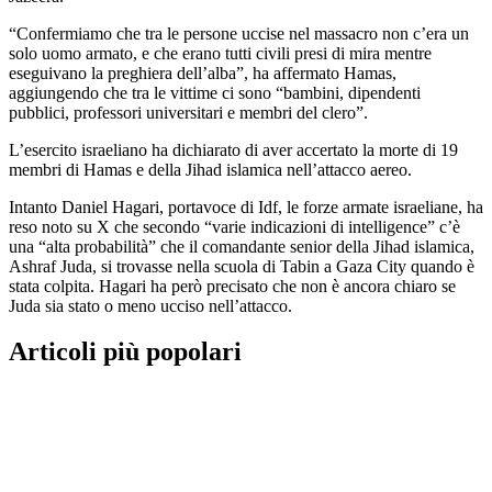
“Confermiamo che tra le persone uccise nel massacro non c’era un
solo uomo armato, e che erano tutti civili presi di mira mentre
eseguivano la preghiera dell’alba”, ha affermato Hamas,
aggiungendo che tra le vittime ci sono “bambini, dipendenti
pubblici, professori universitari e membri del clero”.
L’esercito israeliano ha dichiarato di aver accertato la morte di 19
membri di Hamas e della Jihad islamica nell’attacco aereo.
Intanto Daniel Hagari, portavoce di Idf, le forze armate israeliane, ha
reso noto su X che secondo “varie indicazioni di intelligence” c’è
una “alta probabilità” che il comandante senior della Jihad islamica,
Ashraf Juda, si trovasse nella scuola di Tabin a Gaza City quando è
stata colpita. Hagari ha però precisato che non è ancora chiaro se
Juda sia stato o meno ucciso nell’attacco.
Articoli più popolari