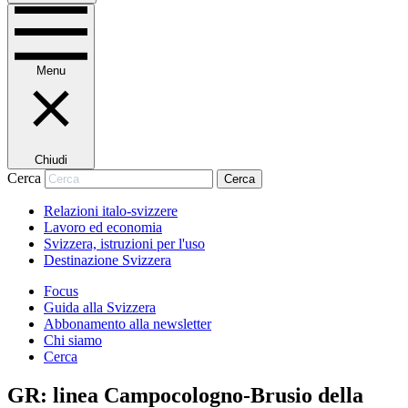
Menu
Chiudi
Cerca
Cerca
Relazioni italo-svizzere
Lavoro ed economia
Svizzera, istruzioni per l'uso
Destinazione Svizzera
Focus
Guida alla Svizzera
Abbonamento alla newsletter
Chi siamo
Cerca
GR: linea Campocologno-Brusio della