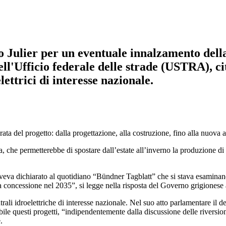
lo Julier per un eventuale innalzamento de
ll'Ufficio federale delle strade (USTRA), ci
lettrici di interesse nazionale.
 del progetto: dalla progettazione, alla costruzione, fino alla nuova a
a, che permetterebbe di spostare dall’estate all’inverno la produzione di 
) aveva dichiarato al quotidiano “Bündner Tagblatt” che si stava esaminand
lla concessione nel 2035”, si legge nella risposta del Governo grigione
rali idroelettriche di interesse nazionale. Nel suo atto parlamentare il 
le questi progetti, “indipendentemente dalla discussione delle riversioni 
.