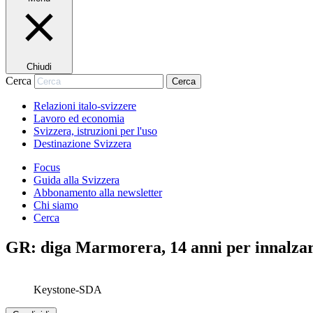
Chiudi
Cerca
Cerca
Relazioni italo-svizzere
Lavoro ed economia
Svizzera, istruzioni per l'uso
Destinazione Svizzera
Focus
Guida alla Svizzera
Abbonamento alla newsletter
Chi siamo
Cerca
GR: diga Marmorera, 14 anni per innalzare
Keystone-SDA