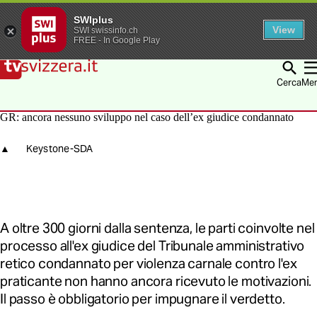
SWIplus
View
SWI swissinfo.ch
FREE - In Google Play
Vai alla homepage
Vai alla navigazione
Vai al contenuto
Vai alla ricerca
Cerca
Me
GR: ancora nessuno sviluppo nel caso dell’ex giudice condannato
Keystone-SDA
A oltre 300 giorni dalla sentenza, le parti coinvolte nel
processo all'ex giudice del Tribunale amministrativo
retico condannato per violenza carnale contro l'ex
praticante non hanno ancora ricevuto le motivazioni.
Il passo è obbligatorio per impugnare il verdetto.