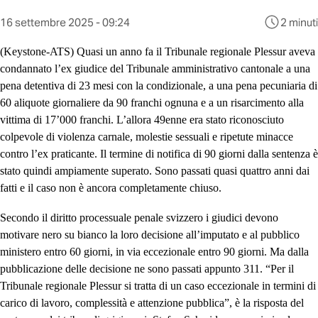
Questo
16 settembre 2025 - 09:24
2 minuti
contenuto
è
(Keystone-ATS)
Quasi un anno fa il Tribunale regionale Plessur aveva
stato
condannato l’ex giudice del Tribunale amministrativo cantonale a una
pubblicato
pena detentiva di 23 mesi con la condizionale, a una pena pecuniaria di
al
60 aliquote giornaliere da 90 franchi ognuna e a un risarcimento alla
vittima di 17’000 franchi. L’allora 49enne era stato riconosciuto
colpevole di violenza carnale, molestie sessuali e ripetute minacce
contro l’ex praticante. Il termine di notifica di 90 giorni dalla sentenza è
stato quindi ampiamente superato. Sono passati quasi quattro anni dai
fatti e il caso non è ancora completamente chiuso.
Secondo il diritto processuale penale svizzero i giudici devono
motivare nero su bianco la loro decisione all’imputato e al pubblico
ministero entro 60 giorni, in via eccezionale entro 90 giorni. Ma dalla
pubblicazione delle decisione ne sono passati appunto 311. “Per il
Tribunale regionale Plessur si tratta di un caso eccezionale in termini di
carico di lavoro, complessità e attenzione pubblica”, è la risposta del