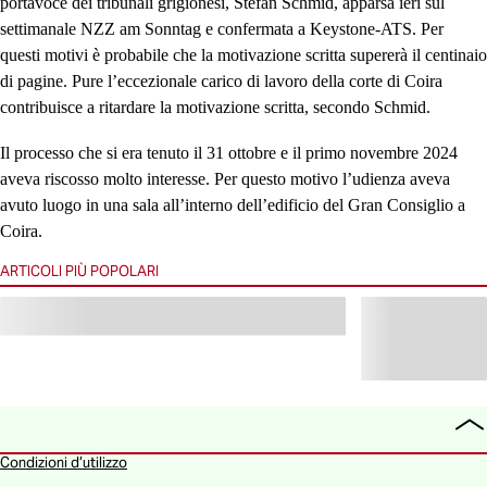
portavoce dei tribunali grigionesi, Stefan Schmid, apparsa ieri sul
settimanale NZZ am Sonntag e confermata a Keystone-ATS. Per
questi motivi è probabile che la motivazione scritta supererà il centinaio
di pagine. Pure l’eccezionale carico di lavoro della corte di Coira
contribuisce a ritardare la motivazione scritta, secondo Schmid.
Il processo che si era tenuto il 31 ottobre e il primo novembre 2024
aveva riscosso molto interesse. Per questo motivo l’udienza aveva
avuto luogo in una sala all’interno dell’edificio del Gran Consiglio a
Coira.
ARTICOLI PIÙ POPOLARI
To
all
Condizioni d’utilizzo