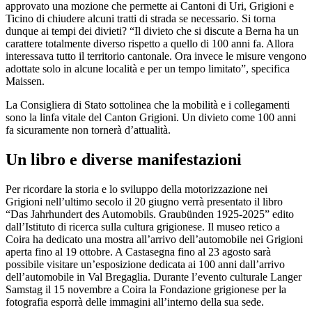
approvato una mozione che permette ai Cantoni di Uri, Grigioni e
Ticino di chiudere alcuni tratti di strada se necessario. Si torna
dunque ai tempi dei divieti? “Il divieto che si discute a Berna ha un
carattere totalmente diverso rispetto a quello di 100 anni fa. Allora
interessava tutto il territorio cantonale. Ora invece le misure vengono
adottate solo in alcune località e per un tempo limitato”, specifica
Maissen.
La Consigliera di Stato sottolinea che la mobilità e i collegamenti
sono la linfa vitale del Canton Grigioni. Un divieto come 100 anni
fa sicuramente non tornerà d’attualità.
Un libro e diverse manifestazioni
Per ricordare la storia e lo sviluppo della motorizzazione nei
Grigioni nell’ultimo secolo il 20 giugno verrà presentato il libro
“Das Jahrhundert des Automobils. Graubünden 1925-2025” edito
dall’Istituto di ricerca sulla cultura grigionese. Il museo retico a
Coira ha dedicato una mostra all’arrivo dell’automobile nei Grigioni
aperta fino al 19 ottobre. A Castasegna fino al 23 agosto sarà
possibile visitare un’esposizione dedicata ai 100 anni dall’arrivo
dell’automobile in Val Bregaglia. Durante l’evento culturale Langer
Samstag il 15 novembre a Coira la Fondazione grigionese per la
fotografia esporrà delle immagini all’interno della sua sede.