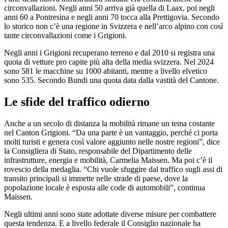
circonvallazioni. Negli anni 50 arriva già quella di Laax, poi negli
anni 60 a Pontresina e negli anni 70 tocca alla Prettigovia. Secondo
lo storico non c’è una regione in Svizzera e nell’arco alpino con così
tante circonvallazioni come i Grigioni.
Negli anni i Grigioni recuperano terreno e dal 2010 si registra una
quota di vetture pro capite più alta della media svizzera. Nel 2024
sono 581 le macchine su 1000 abitanti, mentre a livello elvetico
sono 535. Secondo Bundi una quota data dalla vastità del Cantone.
Le sfide del traffico odierno
Anche a un secolo di distanza la mobilità rimane un tema costante
nel Canton Grigioni. “Da una parte è un vantaggio, perché ci porta
molti turisti e genera così valore aggiunto nelle nostre regioni”, dice
la Consigliera di Stato, responsabile del Dipartimento delle
infrastrutture, energia e mobilità, Carmelia Maissen. Ma poi c’è il
rovescio della medaglia. “Chi vuole sfuggire dal traffico sugli assi di
transito principali si immette nelle strade di paese, dove la
popolazione locale è esposta alle code di automobili”, continua
Maissen.
Negli ultimi anni sono state adottate diverse misure per combattere
questa tendenza. E a livello federale il Consiglio nazionale ha