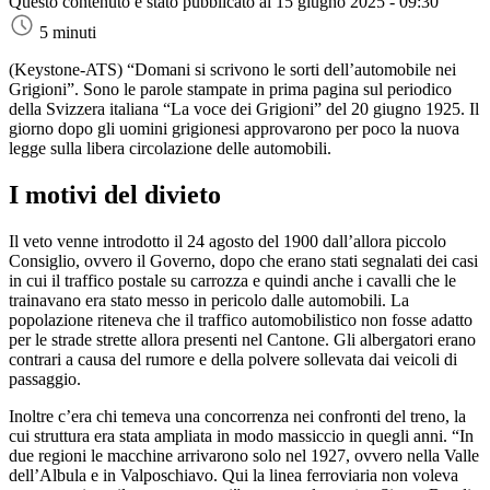
Questo contenuto è stato pubblicato al
15 giugno 2025 - 09:30
5 minuti
(Keystone-ATS)
“Domani si scrivono le sorti dell’automobile nei
Grigioni”. Sono le parole stampate in prima pagina sul periodico
della Svizzera italiana “La voce dei Grigioni” del 20 giugno 1925. Il
giorno dopo gli uomini grigionesi approvarono per poco la nuova
legge sulla libera circolazione delle automobili.
I motivi del divieto
Il veto venne introdotto il 24 agosto del 1900 dall’allora piccolo
Consiglio, ovvero il Governo, dopo che erano stati segnalati dei casi
in cui il traffico postale su carrozza e quindi anche i cavalli che le
trainavano era stato messo in pericolo dalle automobili. La
popolazione riteneva che il traffico automobilistico non fosse adatto
per le strade strette allora presenti nel Cantone. Gli albergatori erano
contrari a causa del rumore e della polvere sollevata dai veicoli di
passaggio.
Inoltre c’era chi temeva una concorrenza nei confronti del treno, la
cui struttura era stata ampliata in modo massiccio in quegli anni. “In
due regioni le macchine arrivarono solo nel 1927, ovvero nella Valle
dell’Albula e in Valposchiavo. Qui la linea ferroviaria non voleva