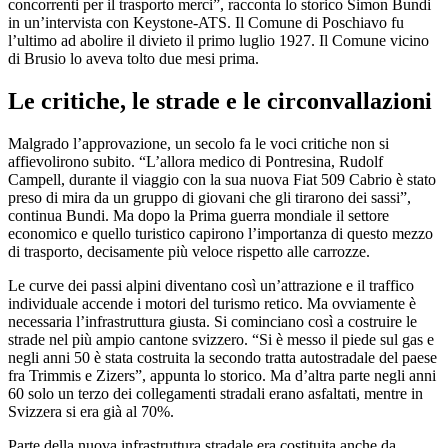
concorrenti per il trasporto merci”, racconta lo storico Simon Bundi
in un’intervista con Keystone-ATS. Il Comune di Poschiavo fu
l’ultimo ad abolire il divieto il primo luglio 1927. Il Comune vicino
di Brusio lo aveva tolto due mesi prima.
Le critiche, le strade e le circonvallazioni
Malgrado l’approvazione, un secolo fa le voci critiche non si
affievolirono subito. “L’allora medico di Pontresina, Rudolf
Campell, durante il viaggio con la sua nuova Fiat 509 Cabrio è stato
preso di mira da un gruppo di giovani che gli tirarono dei sassi”,
continua Bundi. Ma dopo la Prima guerra mondiale il settore
economico e quello turistico capirono l’importanza di questo mezzo
di trasporto, decisamente più veloce rispetto alle carrozze.
Le curve dei passi alpini diventano così un’attrazione e il traffico
individuale accende i motori del turismo retico. Ma ovviamente è
necessaria l’infrastruttura giusta. Si cominciano così a costruire le
strade nel più ampio cantone svizzero. “Si è messo il piede sul gas e
negli anni 50 è stata costruita la secondo tratta autostradale del paese
fra Trimmis e Zizers”, appunta lo storico. Ma d’altra parte negli anni
60 solo un terzo dei collegamenti stradali erano asfaltati, mentre in
Svizzera si era già al 70%.
Parte della nuova infrastruttura stradale era costituita anche da