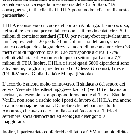
socialdemocratica esperta in economia della Città-Stato. “Di
conseguenza, tutti i clienti di HHLA potranno beneficiare di questo
partenariato”.
HHLA è considerato il cuore del porto di Amburgo. L’anno scorso,
nei suoi tre terminal per container sono stati movimentati circa 5,9
milioni di container standard (TEU, per twenty-foot equivalent unit,
unità equivalente a 20 piedi: è l’unità di misura del ramo, che in
pratica corrisponde alla grandezza standard di un container, circa 38
metri cubi di ingombro totale). Ciò corrisponde a circa il 77%
dell’attività totale di Amburgo in questo settore, pari a circa 7,7
milioni di TEU. Inoltre, HHLA e i suoi quasi 6800 dipendenti sono
attivi anche, tra gli altri, nei terminal di Odessa (Ucraina), Trieste
(Friuli-Venezia Giulia, Italia) e Muuga (Estonia).
L’accordo è ancora molto controverso. Il sindacato del settore dei
servizi Vereinte Dienstleistungsgewerkschaft (Ver.Di) e i lavoratori
portuali, ad esempio, si oppongono fermamente all’intesa. Stando a
Ver.Di, non sono a rischio solo i posti di lavoro di HHLA, ma anche
di altre compagnie portuali. Da notare che nel parlamento di
Amburgo, che aveva dato il nulla osta all’accordo all’inizio di
settembre, socialdemocratici ed ecologisti detengono la
maggioranza.
Inoltre, il partenariato conferirebbe di fatto a CSM un ampio diritto