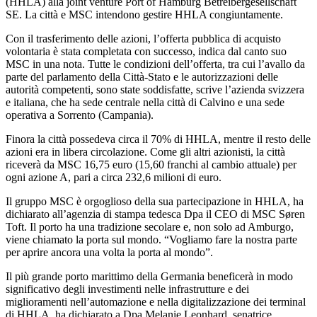
(HHLA) alla joint venture Port of Hamburg Betreibergesellschaft
SE. La città e MSC intendono gestire HHLA congiuntamente.
Con il trasferimento delle azioni, l’offerta pubblica di acquisto
volontaria è stata completata con successo, indica dal canto suo
MSC in una nota. Tutte le condizioni dell’offerta, tra cui l’avallo da
parte del parlamento della Città-Stato e le autorizzazioni delle
autorità competenti, sono state soddisfatte, scrive l’azienda svizzera
e italiana, che ha sede centrale nella città di Calvino e una sede
operativa a Sorrento (Campania).
Finora la città possedeva circa il 70% di HHLA, mentre il resto delle
azioni era in libera circolazione. Come gli altri azionisti, la città
riceverà da MSC 16,75 euro (15,60 franchi al cambio attuale) per
ogni azione A, pari a circa 232,6 milioni di euro.
Il gruppo MSC è orgoglioso della sua partecipazione in HHLA, ha
dichiarato all’agenzia di stampa tedesca Dpa il CEO di MSC Søren
Toft. Il porto ha una tradizione secolare e, non solo ad Amburgo,
viene chiamato la porta sul mondo. “Vogliamo fare la nostra parte
per aprire ancora una volta la porta al mondo”.
Il più grande porto marittimo della Germania beneficerà in modo
significativo degli investimenti nelle infrastrutture e dei
miglioramenti nell’automazione e nella digitalizzazione dei terminal
di HHLA, ha dichiarato a Dpa Melanie Leonhard, senatrice