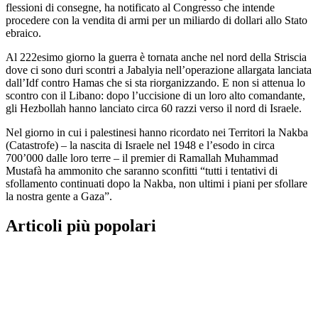
flessioni di consegne, ha notificato al Congresso che intende
procedere con la vendita di armi per un miliardo di dollari allo Stato
ebraico.
Al 222esimo giorno la guerra è tornata anche nel nord della Striscia
dove ci sono duri scontri a Jabalyia nell’operazione allargata lanciata
dall’Idf contro Hamas che si sta riorganizzando. E non si attenua lo
scontro con il Libano: dopo l’uccisione di un loro alto comandante,
gli Hezbollah hanno lanciato circa 60 razzi verso il nord di Israele.
Nel giorno in cui i palestinesi hanno ricordato nei Territori la Nakba
(Catastrofe) – la nascita di Israele nel 1948 e l’esodo in circa
700’000 dalle loro terre – il premier di Ramallah Muhammad
Mustafà ha ammonito che saranno sconfitti “tutti i tentativi di
sfollamento continuati dopo la Nakba, non ultimi i piani per sfollare
la nostra gente a Gaza”.
Articoli più popolari