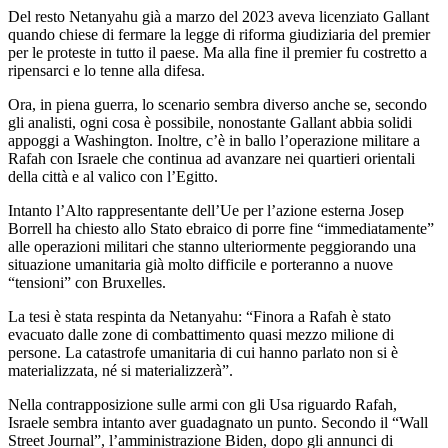
Del resto Netanyahu già a marzo del 2023 aveva licenziato Gallant
quando chiese di fermare la legge di riforma giudiziaria del premier
per le proteste in tutto il paese. Ma alla fine il premier fu costretto a
ripensarci e lo tenne alla difesa.
Ora, in piena guerra, lo scenario sembra diverso anche se, secondo
gli analisti, ogni cosa è possibile, nonostante Gallant abbia solidi
appoggi a Washington. Inoltre, c’è in ballo l’operazione militare a
Rafah con Israele che continua ad avanzare nei quartieri orientali
della città e al valico con l’Egitto.
Intanto l’Alto rappresentante dell’Ue per l’azione esterna Josep
Borrell ha chiesto allo Stato ebraico di porre fine “immediatamente”
alle operazioni militari che stanno ulteriormente peggiorando una
situazione umanitaria già molto difficile e porteranno a nuove
“tensioni” con Bruxelles.
La tesi è stata respinta da Netanyahu: “Finora a Rafah è stato
evacuato dalle zone di combattimento quasi mezzo milione di
persone. La catastrofe umanitaria di cui hanno parlato non si è
materializzata, né si materializzerà”.
Nella contrapposizione sulle armi con gli Usa riguardo Rafah,
Israele sembra intanto aver guadagnato un punto. Secondo il “Wall
Street Journal”, l’amministrazione Biden, dopo gli annunci di