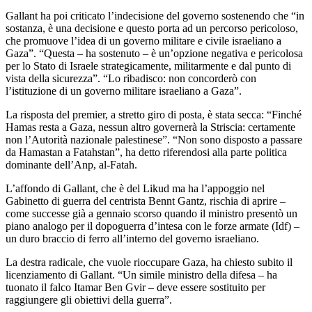
Gallant ha poi criticato l’indecisione del governo sostenendo che “in
sostanza, è una decisione e questo porta ad un percorso pericoloso,
che promuove l’idea di un governo militare e civile israeliano a
Gaza”. “Questa – ha sostenuto – è un’opzione negativa e pericolosa
per lo Stato di Israele strategicamente, militarmente e dal punto di
vista della sicurezza”. “Lo ribadisco: non concorderò con
l’istituzione di un governo militare israeliano a Gaza”.
La risposta del premier, a stretto giro di posta, è stata secca: “Finché
Hamas resta a Gaza, nessun altro governerà la Striscia: certamente
non l’Autorità nazionale palestinese”. “Non sono disposto a passare
da Hamastan a Fatahstan”, ha detto riferendosi alla parte politica
dominante dell’Anp, al-Fatah.
L’affondo di Gallant, che è del Likud ma ha l’appoggio nel
Gabinetto di guerra del centrista Bennt Gantz, rischia di aprire –
come successe già a gennaio scorso quando il ministro presentò un
piano analogo per il dopoguerra d’intesa con le forze armate (Idf) –
un duro braccio di ferro all’interno del governo israeliano.
La destra radicale, che vuole rioccupare Gaza, ha chiesto subito il
licenziamento di Gallant. “Un simile ministro della difesa – ha
tuonato il falco Itamar Ben Gvir – deve essere sostituito per
raggiungere gli obiettivi della guerra”.