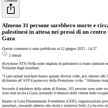
Condividi
Almeno 31 persone sarebbero morte e circa 2
palestinesi in attesa nei pressi di un centro
Gaza
Questo contenuto è stato pubblicato al
12 giugno 2025 - 14:37
2 minuti
(Keystone-ATS)
Nella notte migliaia di palestinesi si erano radunati
Netzarim dagli israeliani.
“I carri armati israeliani hanno sparato diverse volte, poi, intorno alle 
dichiarato all’AFP il portavoce della Protezione civile. “Abbiamo traspor
Secondo il ministero della salute di Hamas, 103 persone sono state uccis
sono stati uccisi a Gaza, portando il bilancio delle vittime dallo scopp
Intanto la Gaza Humanitarian Foundation (GHF), organizzazione privata 
umanitari, causando almeno otto morti e numerosi feriti. Lo ha reso not