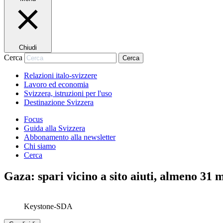
Chiudi
Cerca
Cerca
Relazioni italo-svizzere
Lavoro ed economia
Svizzera, istruzioni per l'uso
Destinazione Svizzera
Focus
Guida alla Svizzera
Abbonamento alla newsletter
Chi siamo
Cerca
Gaza: spari vicino a sito aiuti, almeno 31 m
Keystone-SDA