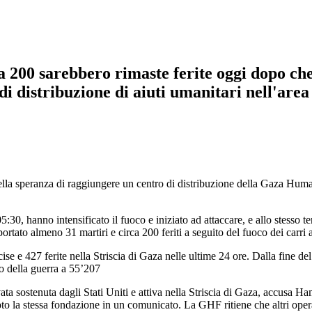
00 sarebbero rimaste ferite oggi dopo che l
 di distribuzione di aiuti umanitari nell'area
 nella speranza di raggiungere un centro di distribuzione della Gaza Hu
05:30, hanno intensificato il fuoco e iniziato ad attaccare, e allo stesso t
tato almeno 31 martiri e circa 200 feriti a seguito del fuoco dei carri ar
e e 427 ferite nella Striscia di Gaza nelle ultime 24 ore. Dalla fine del
io della guerra a 55’207
sostenuta dagli Stati Uniti e attiva nella Striscia di Gaza, accusa Ham
o la stessa fondazione in un comunicato. La GHF ritiene che altri operat