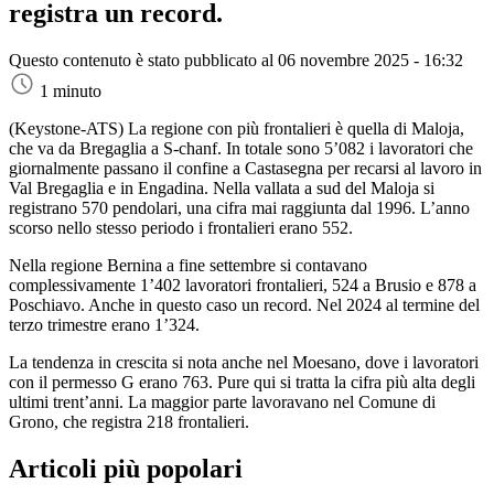
registra un record.
Questo contenuto è stato pubblicato al
06 novembre 2025 - 16:32
1 minuto
(Keystone-ATS)
La regione con più frontalieri è quella di Maloja,
che va da Bregaglia a S-chanf. In totale sono 5’082 i lavoratori che
giornalmente passano il confine a Castasegna per recarsi al lavoro in
Val Bregaglia e in Engadina. Nella vallata a sud del Maloja si
registrano 570 pendolari, una cifra mai raggiunta dal 1996. L’anno
scorso nello stesso periodo i frontalieri erano 552.
Nella regione Bernina a fine settembre si contavano
complessivamente 1’402 lavoratori frontalieri, 524 a Brusio e 878 a
Poschiavo. Anche in questo caso un record. Nel 2024 al termine del
terzo trimestre erano 1’324.
La tendenza in crescita si nota anche nel Moesano, dove i lavoratori
con il permesso G erano 763. Pure qui si tratta la cifra più alta degli
ultimi trent’anni. La maggior parte lavoravano nel Comune di
Grono, che registra 218 frontalieri.
Articoli più popolari