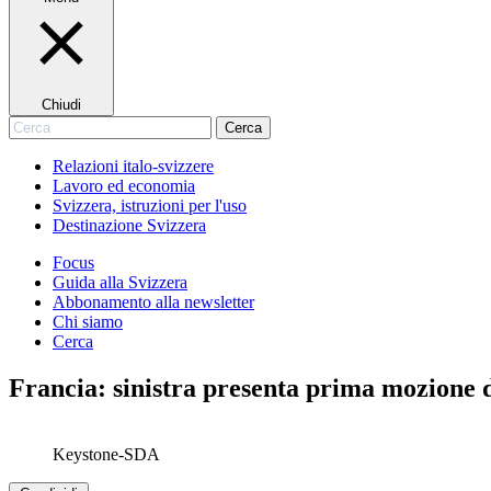
Chiudi
Cerca
Cerca
Relazioni italo-svizzere
Lavoro ed economia
Svizzera, istruzioni per l'uso
Destinazione Svizzera
Focus
Guida alla Svizzera
Abbonamento alla newsletter
Chi siamo
Cerca
Francia: sinistra presenta prima mozione 
Keystone-SDA