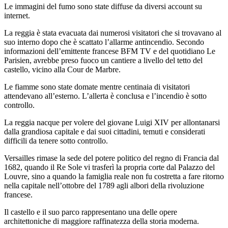
Le immagini del fumo sono state diffuse da diversi account su
internet.
La reggia è stata evacuata dai numerosi visitatori che si trovavano al
suo interno dopo che è scattato l’allarme antincendio. Secondo
informazioni dell’emittente francese BFM TV e del quotidiano Le
Parisien, avrebbe preso fuoco un cantiere a livello del tetto del
castello, vicino alla Cour de Marbre.
Le fiamme sono state domate mentre centinaia di visitatori
attendevano all’esterno. L’allerta è conclusa e l’incendio è sotto
controllo.
La reggia nacque per volere del giovane Luigi XIV per allontanarsi
dalla grandiosa capitale e dai suoi cittadini, temuti e considerati
difficili da tenere sotto controllo.
Versailles rimase la sede del potere politico del regno di Francia dal
1682, quando il Re Sole vi trasferì la propria corte dal Palazzo del
Louvre, sino a quando la famiglia reale non fu costretta a fare ritorno
nella capitale nell’ottobre del 1789 agli albori della rivoluzione
francese.
Il castello e il suo parco rappresentano una delle opere
architettoniche di maggiore raffinatezza della storia moderna.