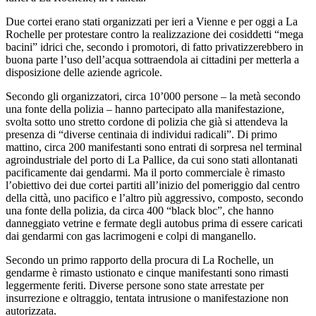
Due cortei erano stati organizzati per ieri a Vienne e per oggi a La
Rochelle per protestare contro la realizzazione dei cosiddetti “mega
bacini” idrici che, secondo i promotori, di fatto privatizzerebbero in
buona parte l’uso dell’acqua sottraendola ai cittadini per metterla a
disposizione delle aziende agricole.
Secondo gli organizzatori, circa 10’000 persone – la metà secondo
una fonte della polizia – hanno partecipato alla manifestazione,
svolta sotto uno stretto cordone di polizia che già si attendeva la
presenza di “diverse centinaia di individui radicali”. Di primo
mattino, circa 200 manifestanti sono entrati di sorpresa nel terminal
agroindustriale del porto di La Pallice, da cui sono stati allontanati
pacificamente dai gendarmi. Ma il porto commerciale è rimasto
l’obiettivo dei due cortei partiti all’inizio del pomeriggio dal centro
della città, uno pacifico e l’altro più aggressivo, composto, secondo
una fonte della polizia, da circa 400 “black bloc”, che hanno
danneggiato vetrine e fermate degli autobus prima di essere caricati
dai gendarmi con gas lacrimogeni e colpi di manganello.
Secondo un primo rapporto della procura di La Rochelle, un
gendarme è rimasto ustionato e cinque manifestanti sono rimasti
leggermente feriti. Diverse persone sono state arrestate per
insurrezione e oltraggio, tentata intrusione o manifestazione non
autorizzata.