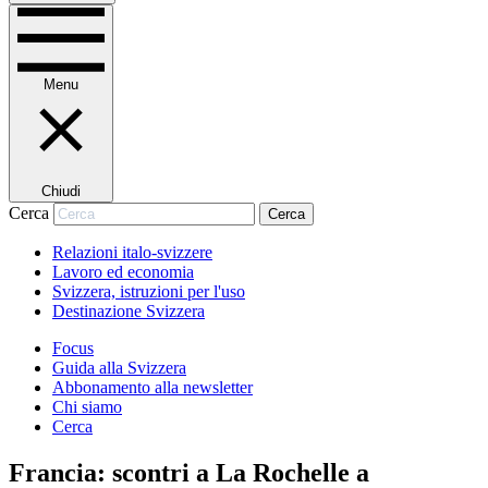
Menu
Chiudi
Cerca
Cerca
Relazioni italo-svizzere
Lavoro ed economia
Svizzera, istruzioni per l'uso
Destinazione Svizzera
Focus
Guida alla Svizzera
Abbonamento alla newsletter
Chi siamo
Cerca
Francia: scontri a La Rochelle a