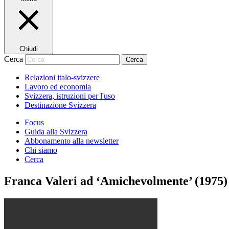
Chiudi
Cerca
Cerca
Relazioni italo-svizzere
Lavoro ed economia
Svizzera, istruzioni per l'uso
Destinazione Svizzera
Focus
Guida alla Svizzera
Abbonamento alla newsletter
Chi siamo
Cerca
Franca Valeri ad ‘Amichevolmente’ (1975)