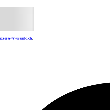
vizzera@swissinfo.ch
.