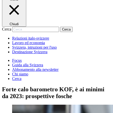
Chiudi
Cerca
Cerca
Relazioni italo-svizzere
Lavoro ed economia
Svizzera, istruzioni per l'uso
Destinazione Svizzera
Focus
Guida alla Svizzera
Abbonamento alla newsletter
Chi siamo
Cerca
Forte calo barometro KOF, è ai minimi
da 2023: prospettive fosche