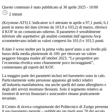
Questo contenuto è stato pubblicato al
30 aprile 2025 - 10:00
2 minuti
(Keystone-ATS)
L’indicatore si è attestato in aprile a 97,1 punti, 6,1
punti in meno del dato (rivisto da 103,9 a 103,2) di marzo, riferisce
il KOF in un comunicato odierno. Il parametro è sensibilmente
inferiore alle aspettative: gli analisti contattati dall’agenzia Awp
scommettevano infatti su valori compresi fra 101,0 e 103,5 punti.
Il dato è sceso inoltre per la prima volta quest’anno a un livello più
basso della media pluriennale di 100: per ritrovare un valore
peggiore bisogna risalire all’ottobre 2023. “Le prospettive per
l’economia elvetica sono chiaramente poco incoraggianti”,
commentano gli esperti del KOF.
La maggior parte dei parametri inclusi nel barometro sono in calo.
Particolarmente sotto pressione appaiono gli indici relativi
all’industria manifatturiera, ma anche quelli del ramo alberghiero e
degli altri servizi mostrano flessioni. Solo il segmento relativo ai
fornitori di servizi finanziari e assicurativi rimane praticamente
invariato.
Il Centro di ricerca congiunturale del Politecnico di Zurigo presenta
il suo barometro mensile – pubblicato sin dagli anni 70 del secolo