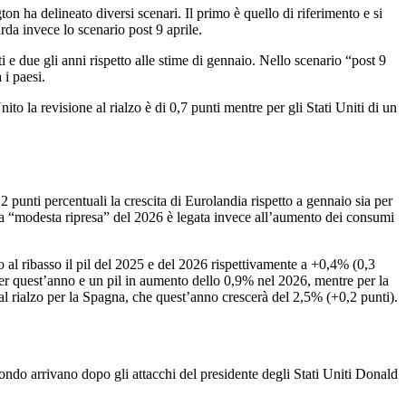
ton ha delineato diversi scenari. Il primo è quello di riferimento e si
arda invece lo scenario post 9 aprile.
ti e due gli anni rispetto alle stime di gennaio. Nello scenario “post 9
 i paesi.
to la revisione al rialzo è di 0,7 punti mentre per gli Stati Uniti di un
punti percentuali la crescita di Eurolandia rispetto a gennaio sia per
. La “modesta ripresa” del 2026 è legata invece all’aumento dei consumi
to al ribasso il pil del 2025 e del 2026 rispettivamente a +0,4% (0,3
 per quest’anno e un pil in aumento dello 0,9% nel 2026, mentre per la
 rialzo per la Spagna, che quest’anno crescerà del 2,5% (+0,2 punti).
ndo arrivano dopo gli attacchi del presidente degli Stati Uniti Donald