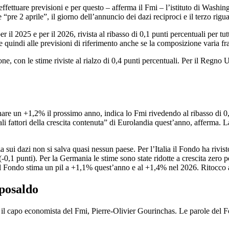
effettuare previsioni e per questo – afferma il Fmi – l’istituto di Washing
 “pre 2 aprile”, il giorno dell’annuncio dei dazi reciproci e il terzo rigu
 il 2025 e per il 2026, rivista al ribasso di 0,1 punti percentuali per tut
e quindi alle previsioni di riferimento anche se la composizione varia fra
 con le stime riviste al rialzo di 0,4 punti percentuali. Per il Regno Uni
are un +1,2% il prossimo anno, indica lo Fmi rivedendo al ribasso di 0,2 
ipali fattori della crescita contenuta” di Eurolandia quest’anno, afferma
za sui dazi non si salva quasi nessun paese. Per l’Italia il Fondo ha rivis
(-0,1 punti). Per la Germania le stime sono state ridotte a crescita zero
l Fondo stima un pil a +1,1% quest’anno e al +1,4% nel 2026. Ritocco al
aposaldo
 il capo economista del Fmi, Pierre-Olivier Gourinchas. Le parole del Fo