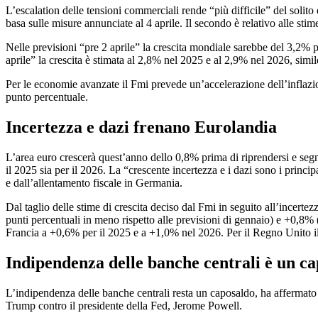
L’escalation delle tensioni commerciali rende “più difficile” del solito 
basa sulle misure annunciate al 4 aprile. Il secondo è relativo alle stime
Nelle previsioni “pre 2 aprile” la crescita mondiale sarebbe del 3,2% per
aprile” la crescita è stimata al 2,8% nel 2025 e al 2,9% nel 2026, simil
Per le economie avanzate il Fmi prevede un’accelerazione dell’inflazione,
punto percentuale.
Incertezza e dazi frenano Eurolandia
L’area euro crescerà quest’anno dello 0,8% prima di riprendersi e segn
il 2025 sia per il 2026. La “crescente incertezza e i dazi sono i princ
e dall’allentamento fiscale in Germania.
Dal taglio delle stime di crescita deciso dal Fmi in seguito all’incertez
punti percentuali in meno rispetto alle previsioni di gennaio) e +0,8% 
Francia a +0,6% per il 2025 e a +1,0% nel 2026. Per il Regno Unito i
Indipendenza delle banche centrali è un c
L’indipendenza delle banche centrali resta un caposaldo, ha affermato
Trump contro il presidente della Fed, Jerome Powell.