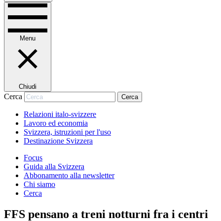
Menu
Chiudi
Cerca
Cerca
Relazioni italo-svizzere
Lavoro ed economia
Svizzera, istruzioni per l'uso
Destinazione Svizzera
Focus
Guida alla Svizzera
Abbonamento alla newsletter
Chi siamo
Cerca
FFS pensano a treni notturni fra i centri