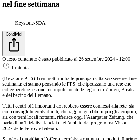
nel fine settimana
Keystone-SDA
Condividi
Questo contenuto è stato pubblicato al
26 settembre 2024 - 12:00
1 minuto
(Keystone-ATS)
Treni notturni fra le principali città svizzere nei fine
settimana: ci stanno pensando le FFS, che ipotizzano una rete che
collegherebbe le zone metropolitane delle regioni di Zurigo, Basilea
e del bacino del Lemano.
Tutti i centri più importanti dovrebbero essere connessi alla rete, sia
con convogli Intercity diretti, che raggiungerebbero poi gli aeroporti,
sia con treni locali notturni, riferisce oggi l’Aaargauer Zeitung, che
parla di un’iniziativa lanciata nell’ambito del programma Vision
2027 delle Ferrovie federali.
Stando al quotidiano l’offerta verrebbe strutturata in moduli. Il primo