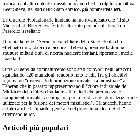
mancato abbattimento del missile iraniano che ha colpito stamattina
Beer Sheva, nel sud dello Stato ebraico, già bombardata ieri.
Le Guardie rivoluzionarie iraniane hanno rivendicato che “il sito
Microsoft di Beer Sheva è stato attaccato perché collabora con
l’esercito israeliano”.
Durante la notte l’Aeronautica militare dello Stato ebraico ha
effettuato un’ondata di attacchi su Teheran, prendendo di mira
strutture militari e siti di ricerca nucleare iraniani, riportano i media
israeliani.
Oltre 60 aerei da combattimento sono stati coinvolti negli attacchi
sganciando 120 munizioni, rendono noto le Idf. Tra gli obiettivi
figuravano “diversi siti di produzione missilistica industriale” a
Teheran che in passato rappresentavano il “cuore industriale del
Ministero della Difesa iraniano; siti militari che producevano
componenti missilistici e impianti per la produzione di materie prime
utilizzate per la fusione dei motori missilistici”. Gli attacchi hanno
colpito anche il “quartier generale del progetto nucleare Spdn”,
affermano le Idf.
Articoli più popolari