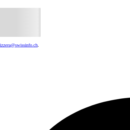
vizzera@swissinfo.ch
.