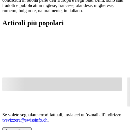
conosciuti in buona parte dell’Europa e negli Stati Uniti; sono stati
tradotti e pubblicati in inglese, francese, olandese, ungherese,
rumeno, bulgaro e, naturalmente, in italiano.
Articoli più popolari
Se volete segnalare errori fattuali, inviateci un’e-mail all’indirizzo
tvsvizzera@swissinfo.ch
.