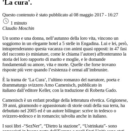
'La cura'.
Questo contenuto è stato pubblicato al
08 maggio 2017 - 16:27
1 minuto
Claudio Moschin
Un uomo e una donna, nell’autunno della loro vita, vincono un
soggiorno in un elegante hotel a 5 stelle in Engadina. Lui e lei, però,
intraprenderanno questa vacanza con animi quasi opposti: in 47 fasi
del racconto (o miniature, come le chiama l’autore) affronteranno la
storia del loro rapporto di marito e moglie, e le domande
fondamentali su amore, vita e morte. Quelle che forse trovano
risposte più vere quando l’esistenza è ormai all’imbrunire.
È la trama de ‘La Cura’, l’ultimo romanzo del narratore, poeta e
drammaturgo svizzero Arno Camenisch, pubblicato in
italiano dall’editore Keller, con la traduzione di Roberta Gado.
Camenisch è un enfant prodige della letteratura elvetica. Grigionese,
39 anni, giramondo e appassionato di storie orali della sua terra, ha
debuttato nel 2005 ed è un autore bilingue: scrive in tedesco o
svizzero-tedesco e in romancio; talvolta anche in italiano.
I suoi libri -“SezNer”, “Dietro la stazione”, “Ustrinkata”- sono