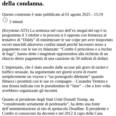
della condanna.
Questo contenuto è stato pubblicato al
01 agosto 2025 - 15:19
2 minuti
(Keystone-ATS)
La sentenza nel caso dell’ex mogul del rap è in
programma il 3 ottobre e la procura si è opposta con fermezza al
tentativo di “Diddy” di minimizzare le sue colpe per aver trasportato
escort maschili attraverso confini statali perché facessero sesso a
pagamento con le sue ex fidanzate: “Combs è pericoloso e a rischio
di fuga”, hanno detto i magistrati opponendosi alla richiesta di un
rilascio dietro pagamento di una cauzione da 50 milioni di dollari.
L’impresario, che è stato assolto dalle accuse più gravi di racket e
traffico sessuale, ha argomentato nei giorni scorsi di essere
semplicemente un voyeur e “un pornografo dilettante” quando
filmava i prostituti con le sue ex compagne – Casandra Ventura e
una donna indicata con lo pseudonimo di “Jane” – che a loro volta
avrebbero organizzato gli incontri.
Quanto al presidente degli Stati Uniti Donald Trump, sta
“considerando seriamente di perdonarlo”, ha detto una fonte
dell’amministrazione al sito di spettacolo Deadline. Il presidente e
Combs si conoscono da decenni e nel 2012 il capo della Casa