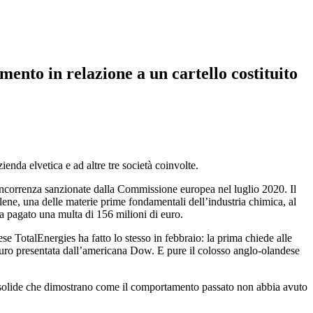
imento in relazione a un cartello costituito
enda elvetica e ad altre tre società coinvolte.
 concorrenza sanzionate dalla Commissione europea nel luglio 2020. Il
lene, una delle materie prime fondamentali dell’industria chimica, al
 ha pagato una multa di 156 milioni di euro.
e TotalEnergies ha fatto lo stesso in febbraio: la prima chiede alle
i euro presentata dall’americana Dow. E pure il colosso anglo-olandese
e solide che dimostrano come il comportamento passato non abbia avuto