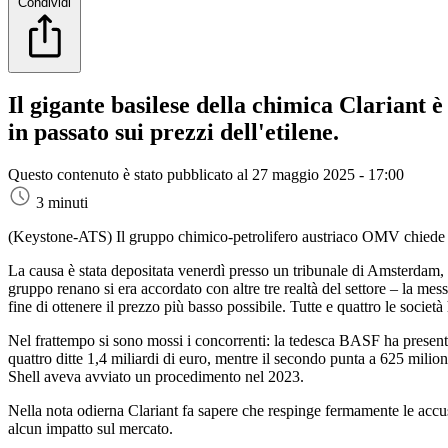
Condividi
Il gigante basilese della chimica Clariant è
in passato sui prezzi dell'etilene.
Questo contenuto è stato pubblicato al
27 maggio 2025 - 17:00
3 minuti
(Keystone-ATS)
Il gruppo chimico-petrolifero austriaco OMV chiede un
La causa è stata depositata venerdì presso un tribunale di Amsterdam, h
gruppo renano si era accordato con altre tre realtà del settore – la me
fine di ottenere il prezzo più basso possibile. Tutte e quattro le socie
Nel frattempo si sono mossi i concorrenti: la tedesca BASF ha presentat
quattro ditte 1,4 miliardi di euro, mentre il secondo punta a 625 milio
Shell aveva avviato un procedimento nel 2023.
Nella nota odierna Clariant fa sapere che respinge fermamente le acc
alcun impatto sul mercato.