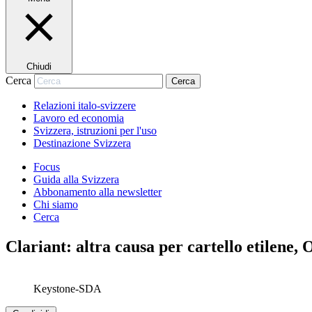
Chiudi
Cerca
Cerca
Relazioni italo-svizzere
Lavoro ed economia
Svizzera, istruzioni per l'uso
Destinazione Svizzera
Focus
Guida alla Svizzera
Abbonamento alla newsletter
Chi siamo
Cerca
Clariant: altra causa per cartello etilene
Keystone-SDA