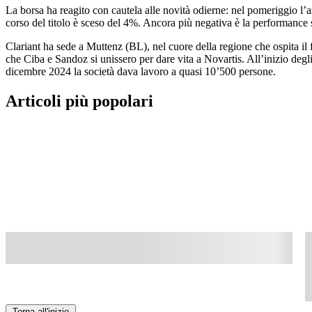
La borsa ha reagito con cautela alle novità odierne: nel pomeriggio l’a
corso del titolo è sceso del 4%. Ancora più negativa è la performance s
Clariant ha sede a Muttenz (BL), nel cuore della regione che ospita il
che Ciba e Sandoz si unissero per dare vita a Novartis. All’inizio degl
dicembre 2024 la società dava lavoro a quasi 10’500 persone.
Articoli più popolari
Torna all'inizio