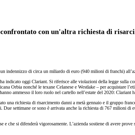
 confrontato con un'altra richiesta di risarc
 indennizzo di circa un miliardo di euro (940 milioni di franchi) all’azi
a indicato oggi Clariant. Si riferisce alle violazioni della legge sulla
ssicana Orbia nonché le texane Celanese e Westlake – per acquistare l’eti
tà hanno ammesso il loro ruolo nel cartello nell’estate del 2020: Clariant
o una richiesta di risarcimento danni a metà gennaio e il gruppo frances
ni. Due settimane or sono è arrivata anche la richiesta di 767 milioni d
use e che si difenderà vigorosamente. L’azienda sostiene di avere prov