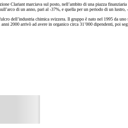
zione Clariant marciava sul posto, nell’ambito di una piazza finanziaria o
ull’arco di un anno, pari al -37%, e quella per un periodo di un lustro,
 fulcro dell’industria chimica svizzera. Il gruppo è nato nel 1995 da u
i anni 2000 arrivò ad avere in organico circa 31’000 dipendenti, poi segu