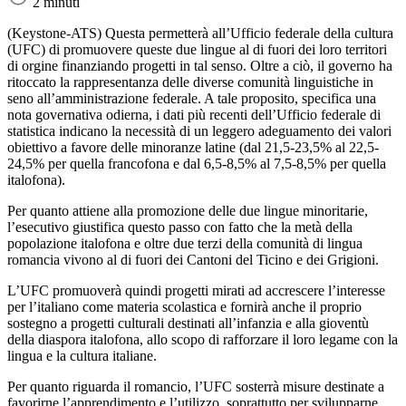
2 minuti
(Keystone-ATS)
Questa permetterà all’Ufficio federale della cultura
(UFC) di promuovere queste due lingue al di fuori dei loro territori
di orgine finanziando progetti in tal senso. Oltre a ciò, il governo ha
ritoccato la rappresentanza delle diverse comunità linguistiche in
seno all’amministrazione federale. A tale proposito, specifica una
nota governativa odierna, i dati più recenti dell’Ufficio federale di
statistica indicano la necessità di un leggero adeguamento dei valori
obiettivo a favore delle minoranze latine (dal 21,5-23,5% al 22,5-
24,5% per quella francofona e dal 6,5-8,5% al 7,5-8,5% per quella
italofona).
Per quanto attiene alla promozione delle due lingue minoritarie,
l’esecutivo giustifica questo passo con fatto che la metà della
popolazione italofona e oltre due terzi della comunità di lingua
romancia vivono al di fuori dei Cantoni del Ticino e dei Grigioni.
L’UFC promuoverà quindi progetti mirati ad accrescere l’interesse
per l’italiano come materia scolastica e fornirà anche il proprio
sostegno a progetti culturali destinati all’infanzia e alla gioventù
della diaspora italofona, allo scopo di rafforzare il loro legame con la
lingua e la cultura italiane.
Per quanto riguarda il romancio, l’UFC sosterrà misure destinate a
favorirne l’apprendimento e l’utilizzo, soprattutto per svilupparne