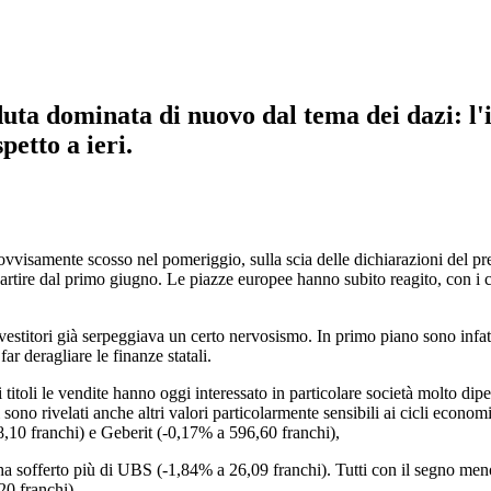
duta dominata di nuovo dal tema dei dazi: l'
petto a ieri.
ovvisamente scosso nel pomeriggio, sulla scia delle dichiarazioni del 
artire dal primo giugno. Le piazze europee hanno subito reagito, con i 
estitori già serpeggiava un certo nervosismo. In primo piano sono infatti
ar deragliare le finanze statali.
i titoli le vendite hanno oggi interessato in particolare società molto 
i sono rivelati anche altri valori particolarmente sensibili ai cicli ec
10 franchi) e Geberit (-0,17% a 596,60 franchi),
a sofferto più di UBS (-1,84% a 26,09 franchi). Tutti con il segno men
20 franchi).