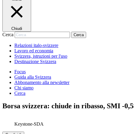
Chiudi
Cerca
Cerca
Relazioni italo-svizzere
Lavoro ed economia
Svizzera, istruzioni per l'uso
Destinazione Svizzera
Focus
Guida alla Svizzera
Abbonamento alla newsletter
Chi siamo
Cerca
Borsa svizzera: chiude in ribasso, SMI -0
Keystone-SDA