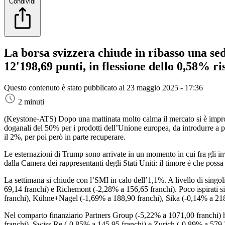
Condividi
La borsa svizzera chiude in ribasso una se
12'198,69 punti, in flessione dello 0,58% ris
Questo contenuto è stato pubblicato al
23 maggio 2025 - 17:36
2 minuti
(Keystone-ATS)
Dopo una mattinata molto calma il mercato si è impr
doganali del 50% per i prodotti dell’Unione europea, da introdurre a p
il 2%, per poi però in parte recuperare.
Le esternazioni di Trump sono arrivate in un momento in cui fra gli inv
dalla Camera dei rappresentanti degli Stati Uniti: il timore è che possa f
La settimana si chiude con l’SMI in calo dell’1,1%. A livello di singol
69,14 franchi) e Richemont (-2,28% a 156,65 franchi). Poco ispirati s
franchi), Kühne+Nagel (-1,69% a 188,90 franchi), Sika (-0,14% a 218,
Nel comparto finanziario Partners Group (-5,22% a 1071,00 franchi) h
franchi), Swiss Re (-0,85% a 145,95 franchi) e Zurich (-0,89% a 579,