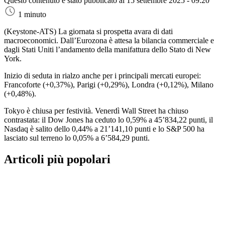
Questo contenuto è stato pubblicato al
15 settembre 2025 - 09:20
1 minuto
(Keystone-ATS)
La giornata si prospetta avara di dati
macroeconomici. Dall’Eurozona è attesa la bilancia commerciale e
dagli Stati Uniti l’andamento della manifattura dello Stato di New
York.
Inizio di seduta in rialzo anche per i principali mercati europei:
Francoforte (+0,37%), Parigi (+0,29%), Londra (+0,12%), Milano
(+0,48%).
Tokyo è chiusa per festività. Venerdì Wall Street ha chiuso
contrastata: il Dow Jones ha ceduto lo 0,59% a 45’834,22 punti, il
Nasdaq è salito dello 0,44% a 21’141,10 punti e lo S&P 500 ha
lasciato sul terreno lo 0,05% a 6’584,29 punti.
Articoli più popolari