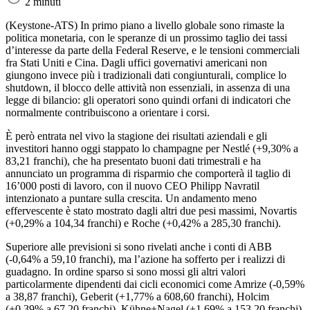
2 minuti
(Keystone-ATS)
In primo piano a livello globale sono rimaste la
politica monetaria, con le speranze di un prossimo taglio dei tassi
d’interesse da parte della Federal Reserve, e le tensioni commerciali
fra Stati Uniti e Cina. Dagli uffici governativi americani non
giungono invece più i tradizionali dati congiunturali, complice lo
shutdown, il blocco delle attività non essenziali, in assenza di una
legge di bilancio: gli operatori sono quindi orfani di indicatori che
normalmente contribuiscono a orientare i corsi.
È però entrata nel vivo la stagione dei risultati aziendali e gli
investitori hanno oggi stappato lo champagne per Nestlé (+9,30% a
83,21 franchi), che ha presentato buoni dati trimestrali e ha
annunciato un programma di risparmio che comporterà il taglio di
16’000 posti di lavoro, con il nuovo CEO Philipp Navratil
intenzionato a puntare sulla crescita. Un andamento meno
effervescente è stato mostrato dagli altri due pesi massimi, Novartis
(+0,29% a 104,34 franchi) e Roche (+0,42% a 285,30 franchi).
Superiore alle previsioni si sono rivelati anche i conti di ABB
(-0,64% a 59,10 franchi), ma l’azione ha sofferto per i realizzi di
guadagno. In ordine sparso si sono mossi gli altri valori
particolarmente dipendenti dai cicli economici come Amrize (-0,59%
a 38,87 franchi), Geberit (+1,77% a 608,60 franchi), Holcim
(+0,39% a 67,20 franchi), Kühne+Nagel (+1,69% a 153,20 franchi)